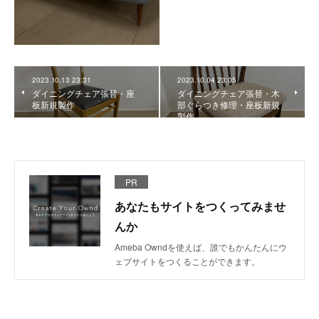
2023.10.13 23:31
2023.10.04 23:05
ダイニングチェア張替・座
ダイニングチェア張替・木
板新規製作
部ぐらつき修理・座板新規
製作
PR
あなたもサイトをつくってみませ
んか
Ameba Owndを使えば、誰でもかんたんにウ
ェブサイトをつくることができます。