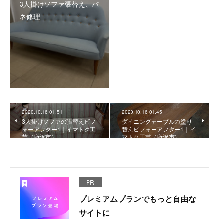
3人掛けソファ張替え、バ
ネ修理
2020.10.16 01:51
2020.10.16 01:45
3人掛けソファの張替えビフ
ダイニングテーブルの塗り
ォーアフター1｜イマトク工
替えビフォーアフター1｜イ
芸（所沢市）
マトク工芸（所沢市）
PR
プレミアムプランでもっと自由な
サイトに